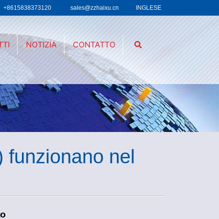
+8615838373120
sales@zzhaixu.cn
INGLESE
TTI
NOTIZIA
CONTATTO
o) funzionano nel
to