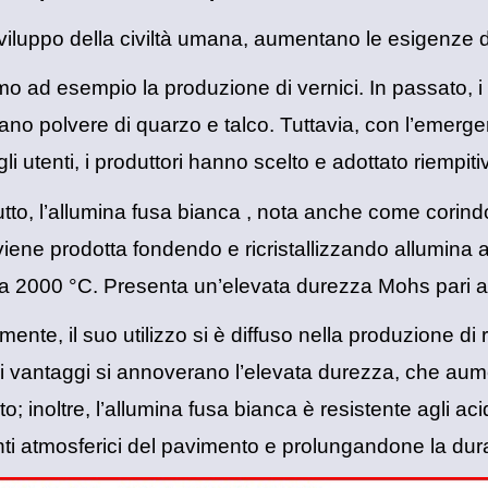
viluppo della civiltà umana, aumentano le esigenze dell
o ad esempio la produzione di vernici. In passato, i 
ano polvere di quarzo e talco. Tuttavia, con l’emergere
li utenti, i produttori hanno scelto e adottato riempiti
utto,
l’allumina fusa bianca
, nota anche come corindo
viene prodotta fondendo e ricristallizzando allumina 
o a 2000 °C. Presenta un’elevata durezza Mohs pari a
nte, il suo utilizzo si è diffuso nella produzione di 
oi vantaggi si annoverano l’elevata durezza, che aume
; inoltre, l’allumina fusa bianca è resistente agli acid
nti atmosferici del pavimento e prolungandone la dur