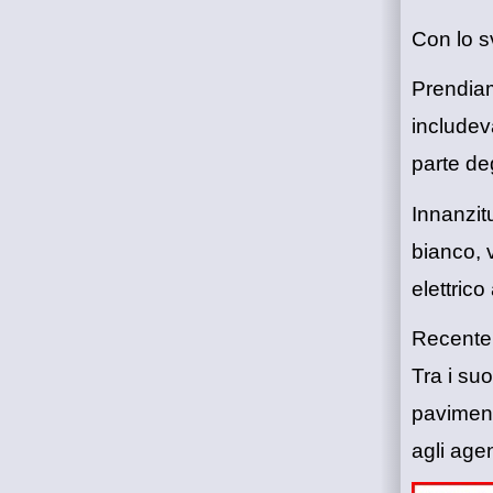
Con lo s
Prendiam
includev
parte deg
Innanzit
bianco, 
elettric
Recenteme
Tra i su
pavimento
agli age