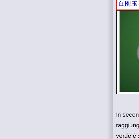
In seco
raggiung
verde è s