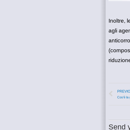
Inoltre, 
agli agen
anticorr
(composti
riduzione 
PREVI
Cos’è la 
Send y