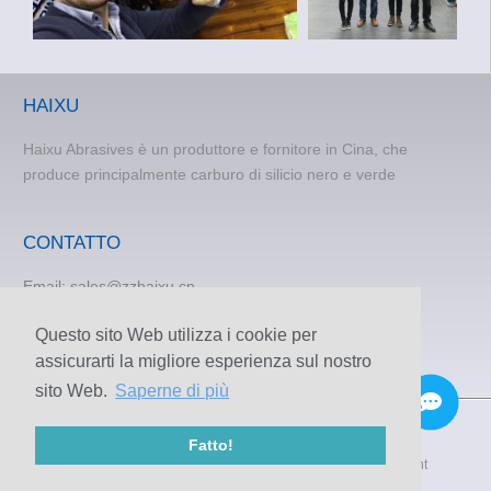
HAIXU
Haixu Abrasives è un produttore e fornitore in Cina, che
produce principalmente carburo di silicio nero e verde
CONTATTO
Email:
sales@zzhaixu.cn
TEL:
+86 371-60305637
Questo sito Web utilizza i cookie per
Telefono:+8615838373120
assicurarti la migliore esperienza sul nostro
FAX: +86 371-60305637
sito Web.
Saperne di più
Fatto!
© 2009-2020 Zhengzhou Haixu Abrasives Co., Ltd. Copyright