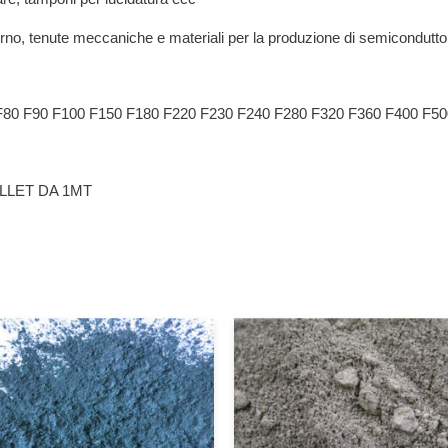
n forno, tenute meccaniche e materiali per la produzione di semicondutto
F80 F90 F100 F150 F180 F220 F230 F240 F280 F320 F360 F400 F5
ALLET DA 1MT