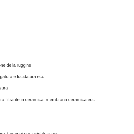
one della ruggine
igatura e lucidatura ecc
usura
astra filtrante in ceramica, membrana ceramica ecc
lare, tamponi per lucidatura ecc