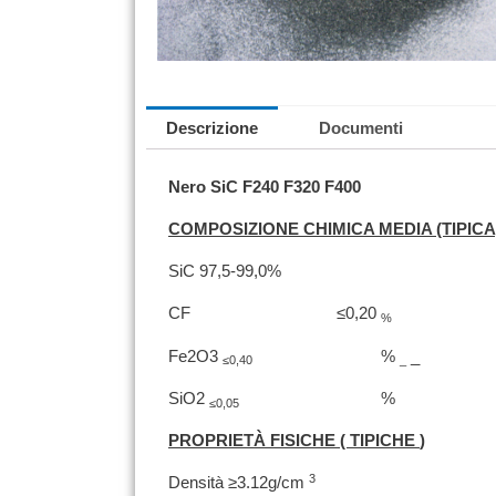
Descrizione
Documenti
Nero SiC F240 F320 F400
COMPOSIZIONE CHIMICA MEDIA (TIPICA
SiC 97,5-99,0%
CF
≤0,20
%
Fe2O3
%
_
≤0,40
_
SiO2
%
≤0,05
PROPRIETÀ
FISICHE (
TIPICHE
)
3
Densità ≥3.12g/cm