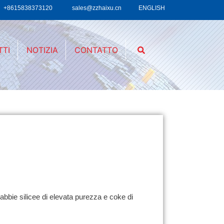
+8615838373120
sales@zzhaixu.cn
ENGLISH
TTI
NOTIZIA
CONTATTO
 sabbie silicee di elevata purezza e coke di