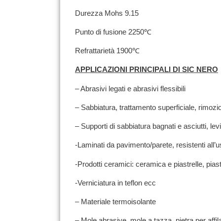
Durezza Mohs 9.15
Punto di fusione 2250℃
Refrattarietà 1900℃
APPLICAZIONI PRINCIPALI DI SIC NERO
– Abrasivi legati e abrasivi flessibili
– Sabbiatura, trattamento superficiale, rimozi
– Supporti di sabbiatura bagnati e asciutti, lev
-Laminati da pavimento/parete, resistenti all’
-Prodotti ceramici: ceramica e piastrelle, pi
-Verniciatura in teflon ecc
– Materiale termoisolante
– Mole abrasive, mole a tazza, pietra per affi