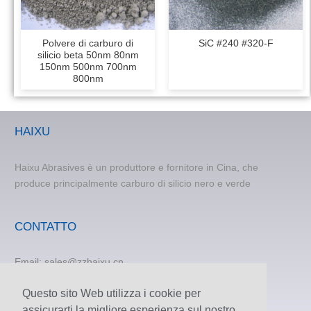
Polvere di carburo di
SiC #240 #320-F
silicio beta 50nm 80nm
150nm 500nm 700nm
800nm
HAIXU
Haixu Abrasives è un produttore e fornitore in Cina, che
produce principalmente carburo di silicio nero e verde
CONTATTO
Email:
sales@zzhaixu.cn
TEL:
+86 371-60305637
Questo sito Web utilizza i cookie per
Telefono:+8615838373120
assicurarti la migliore esperienza sul nostro
FAX: +86 371-60305637