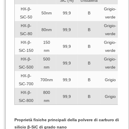
SiC (%)
cristallina
HX-β-
Grigio-
50nm
99,9
B
SiC-50
verde
HX-β-
Grigio-
80nm
99,9
B
SiC-80
verde
HX-β-
150
Grigio-
99,9
B
SiC-150
nm
verde
HX-β-
500
Grigio-
99,9
B
SiC-500
nm
verde
HX-β-
700nm
99,9
B
Grigio
SiC-700
HX-β-
800
99,9
B
Grigio
SiC-800
nm
Proprietà fisiche principali della polvere di carburo di
silicio β-SiC di grado nano